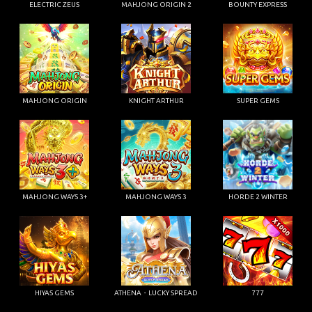
ELECTRIC ZEUS
MAHJONG ORIGIN 2
BOUNTY EXPRESS
MAHJONG ORIGIN
KNIGHT ARTHUR
SUPER GEMS
MAHJONG WAYS 3+
MAHJONG WAYS 3
HORDE 2 WINTER
HIYAS GEMS
ATHENA・LUCKY SPREAD
777