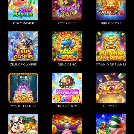
PIGGY MASTER
CYBER CUBE
SUPER GEMS 2
ZEUS OF OLYMPUS
DENG DENG
PYRAMID OF FLAMES
MYSTIC LEGEND 2
SUGAR BOOM
LUCKY ACE