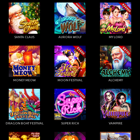
SANTA CLAUS
AURORA WOLF
MY LORD
MONEY MEOW
MOON FESTIVAL
ALCHEMY
DRAGON BOAT FESTIVAL
SUPER RICH
VAMPIRE