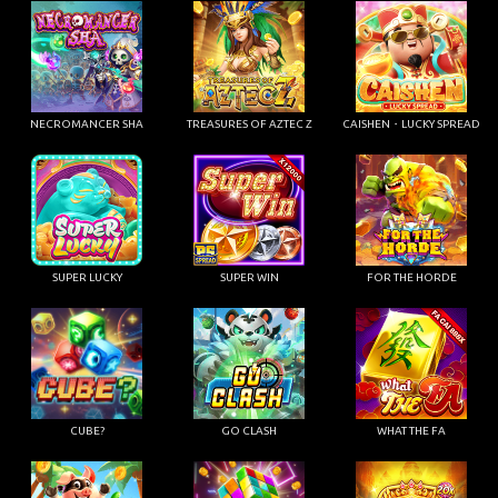
NECROMANCER SHA
TREASURES OF AZTEC Z
CAISHEN・LUCKY SPREAD
SUPER LUCKY
SUPER WIN
FOR THE HORDE
CUBE?
GO CLASH
WHAT THE FA