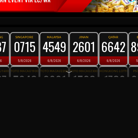
ya untuk Sportsbook.
EVENT SCATTER MAHJON
dit yang di masukan kedalam akun anda secara otomatis ke dompet utam
00 WIB.
us yang diberikan.
NG
SINGAPORE
MALAYSIA
JINAN
QATAR
87
0715
4549
2601
6642
8
berlaku.
26
5/8/2026
6/8/2026
6/8/2026
6/8/2026
5
U1600
TOTO MACAU1900
TOTO MACAU2200
TOTO MACAU2300
HONGKONG LOTTO
PS
97
5843
0991
1563
1739
2
26
6/8/2026
5/8/2026
5/8/2026
5/8/2026
5