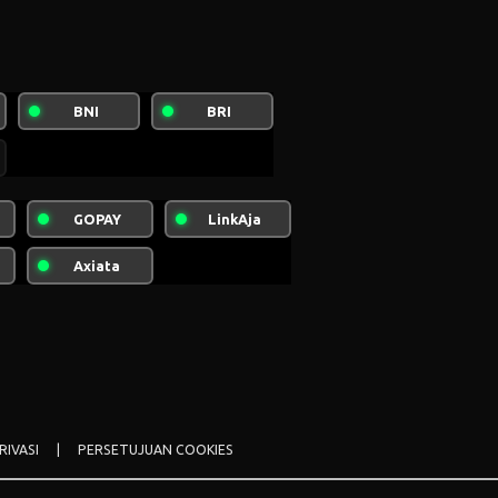
BNI
BRI
GOPAY
LinkAja
Axiata
RIVASI
|
PERSETUJUAN COOKIES
 | Withdraw:
Rp.870,000