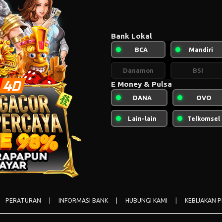
Bank Lokal
BCA
Mandiri
Danamon
BSI
E Money & Pulsa
DANA
OVO
Lain-lain
Telkomsel
PERATURAN
|
INFORMASI BANK
|
HUBUNGI KAMI
|
KEBIJAKAN P
t:
anggr***an
Rp.30,000