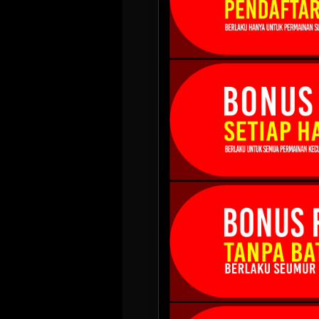
Syarat Dan ketentuan :
Pencapaian TurnOver 1 Triliu
- Minimal deposit IDR 500.0
Pencapaian TurnOver 100 Mil
- Tiket Lucky Spin diklaim me
Pencapaian TurnOver 50 Mil
- Setelah mendapatkan kupon da
Pencapaian TurnOver 25 Mili
- Syarat untuk Withdraw adala
Pencapaian TurnOver 10 Mili
- Jika ada tindakan kecuran
Syarat dan Ketentuan :
Pencapaian TurnOver 5 Miliar 
Syarat dan Ketentuan umum b
Pencapaian TurnOver 2 Mili
Minimal deposit Rp. 50.000,-
Pencapaian TurnOver 1 Mili
Maximal bonus diberikan Rp. 
KLIK DISINI UNTUK SPINWHEEL
Pencapaian TurnOver 500 Jut
Syarat 3x Turn Over (Contoh 
Pencapaian TurnOver 300 Jut
Bonus ini hanya berlaku untu
Pencapaian TurnOver 200 Jut
Tidak Berlaku untuk Deposit 
Pencapaian TurnOver 100 Jut
Jika Kedapatan claim bonus
Pencapaian TurnOver 50 Juta 
modal awal
Syarat dan Ketentuan :
Minimal deposit Rp. 50.000,-
Maximal bonus diberikan Rp. 
Syarat 3x Turn Over (Contoh 
witdraw)
Bonus ini berlaku untuk semu
Tidak Berlaku untuk Deposit 