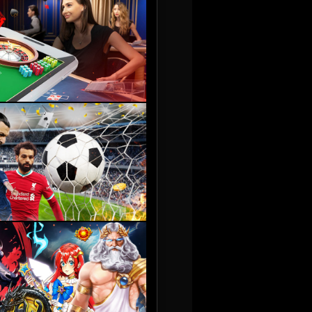
 Senin )
 masing masing member setiap