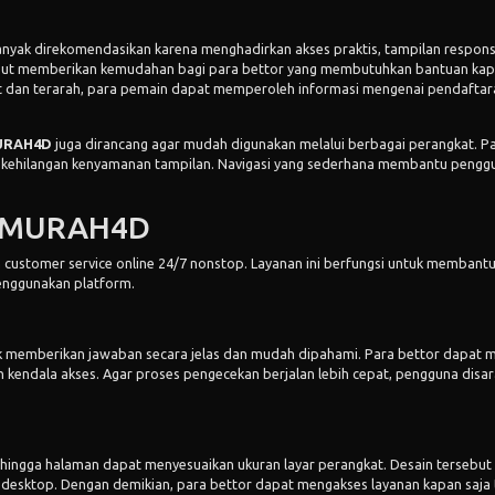
t:
zami*** |
nyak direkomendasikan karena menghadirkan akses praktis, tampilan responsi
Rp.25,000
ut memberikan kemudahan bagi para bettor yang membutuhkan bantuan kapan
t dan terarah, para pemain dapat memperoleh informasi mengenai pendaftara
t:
perm*** |
Rp.10,000
URAH4D
juga dirancang agar mudah digunakan melalui berbagai perangkat. P
it:
maya***i 
Rp.25,000
pa kehilangan kenyamanan tampilan. Navigasi yang sederhana membantu peng
sit:
jam*** |
Rp.15,000
n MURAH4D
 customer service online 24/7 nonstop. Layanan ini berfungsi untuk membant
it:
usa*** | 
Rp.45,000
enggunakan platform.
sit:
ani*** |
Rp.15,000
k memberikan jawaban secara jelas dan mudah dipahami. Para bettor dapat 
 kendala akses. Agar proses pengecekan berjalan lebih cepat, pengguna dis
t:
suar***i |
Rp.10,000
it:
mut*** | 
Rp.20,000
hingga halaman dapat menyesuaikan ukuran layar perangkat. Desain tersebut
un desktop. Dengan demikian, para bettor dapat mengakses layanan kapan saj
t:
novit***ri 
Rp.10,000