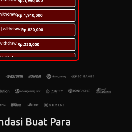
 | Withdraw:
Rp.820,000
 Withdraw:
Rp.230,000
| Withdraw:
Rp.600,000
 Withdraw:
Rp.420,000
| Withdraw:
Rp.1,580,000
| Withdraw:
Rp.340,000
 | Withdraw:
Rp.420,000
 Withdraw:
Rp.830,000
dasi Buat Para
 Withdraw:
Rp.450,000