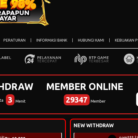
PERATURAN
|
INFORMASI BANK
|
HUBUNGI KAMI
|
KEBIJAKAN P
e Big Blue
:
patri*** 
Rp.40,000
t:
sit*** | 
Rp.35,000
THDRAW
MEMBER ONLINE
t:
van*** | 
Rp.15,000
3
29347
ta
Menit
Member
t:
koko***u |
Rp.25,000
it:
nam*** | 
Rp.10,000
NEW WITHDRAW
t:
harj*** |
Rp.15,000