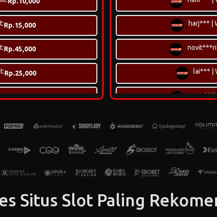
t:
novit***ri
Rp.45,000
t:
lai*** |
Rp.25,000
:
purw***i 
Rp.25,000
t:
gal*** |
Rp.40,000
t:
iswah***i 
Rp.35,000
t:
bana*** 
Rp.25,000
t:
oktav***i
Rp.30,000
:
ell*** |
Rp.25,000
 Situs Slot Paling Rekomen
t:
rah*** |
Rp.10,000