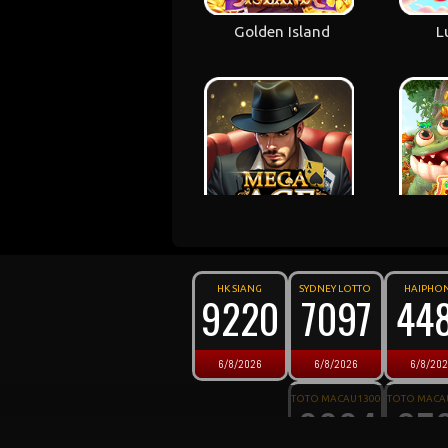
Golden Island
L
Mega Ace
P
HK SIANG
SYDNEY LOTTO
HAIPHO
9220
7097
44
6/8/2026
6/8/2026
6/8/20
TOTO MACAU1300
TOTO MACA
9894
05