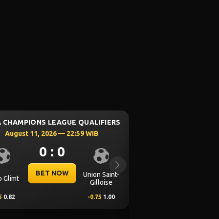
ypt
Give Me Fire
/8/2026
5/8/2026
urns
Golden Rhino
FOOTBALL F24 INTERNATIONAL
FRIENDLY
August 7, 2026 — 06:15 WIB
0 : 3
Next
BET NOW
ermany
e-Denmark
0
0.95
0.00
0.69
rses
God of Fortune