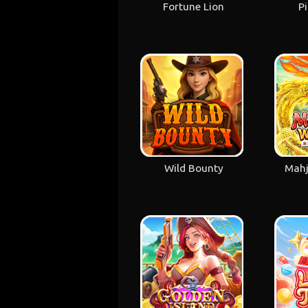
Fortune Lion
P
Wild Bounty
Mahj