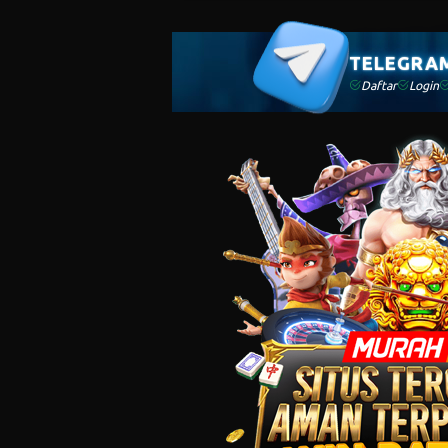
TELEGRA
Daftar
Login
God of Fortune 2
Master
Supreme Ace
Cr