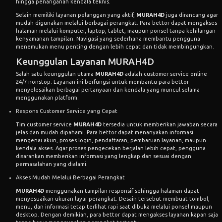
hingga penanganan kendala teknis.
Selain memiliki layanan pelanggan yang aktif,
MURAH4D
juga dirancang agar
mudah digunakan melalui berbagai perangkat. Para bettor dapat mengakses
halaman melalui komputer, laptop, tablet, maupun ponsel tanpa kehilangan
kenyamanan tampilan. Navigasi yang sederhana membantu pengguna
menemukan menu penting dengan lebih cepat dan tidak membingungkan.
Keunggulan Layanan MURAH4D
Salah satu keunggulan utama
MURAH4D
adalah customer service online
24/7 nonstop. Layanan ini berfungsi untuk membantu para bettor
menyelesaikan berbagai pertanyaan dan kendala yang muncul selama
menggunakan platform.
Respons Customer Service yang Cepat
Tim customer service
MURAH4D
tersedia untuk memberikan jawaban secara
jelas dan mudah dipahami. Para bettor dapat menanyakan informasi
mengenai akun, proses login, pendaftaran, pembaruan layanan, maupun
kendala akses. Agar proses pengecekan berjalan lebih cepat, pengguna
disarankan memberikan informasi yang lengkap dan sesuai dengan
permasalahan yang dialami.
Akses Mudah Melalui Berbagai Perangkat
MURAH4D
menggunakan tampilan responsif sehingga halaman dapat
menyesuaikan ukuran layar perangkat. Desain tersebut membuat tombol,
menu, dan informasi tetap terlihat rapi saat dibuka melalui ponsel maupun
desktop. Dengan demikian, para bettor dapat mengakses layanan kapan saja