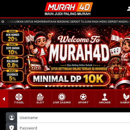
DIANJURKAN UNTUK MEMPERHATIKAN REKENING DEPOSIT TUJUAN PADA MENU DEPOSIT MASING-MASING
TOGEL
SLOT
LIVE CASINO
SPORT
ARCADE
SABU