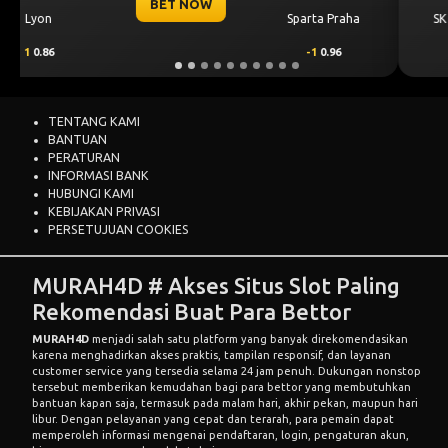
BET NOW
a
SK Sturm Graz
Fenerbahce
-0.5
0.95
0.5
0.87
TENTANG KAMI
BANTUAN
PERATURAN
INFORMASI BANK
HUBUNGI KAMI
KEBIJAKAN PRIVASI
PERSETUJUAN COOKIES
MURAH4D # Akses Situs Slot Paling
Rekomendasi Buat Para Bettor
MURAH4D
menjadi salah satu platform yang banyak direkomendasikan
karena menghadirkan akses praktis, tampilan responsif, dan layanan
customer service yang tersedia selama 24 jam penuh. Dukungan nonstop
tersebut memberikan kemudahan bagi para bettor yang membutuhkan
bantuan kapan saja, termasuk pada malam hari, akhir pekan, maupun hari
libur. Dengan pelayanan yang cepat dan terarah, para pemain dapat
memperoleh informasi mengenai pendaftaran, login, pengaturan akun,