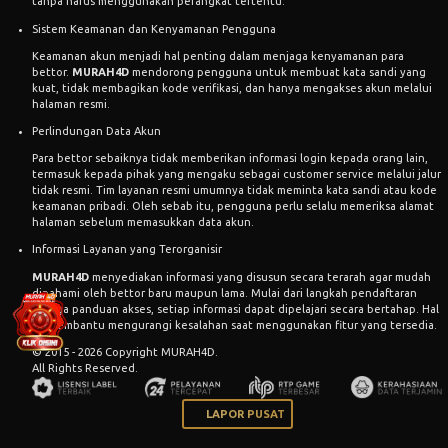
tanpa harus menggunakan perangkat tertentu.
Sistem Keamanan dan Kenyamanan Pengguna
Keamanan akun menjadi hal penting dalam menjaga kenyamanan para
bettor.
MURAH4D
mendorong pengguna untuk membuat kata sandi yang
kuat, tidak membagikan kode verifikasi, dan hanya mengakses akun melalui
halaman resmi.
Perlindungan Data Akun
Para bettor sebaiknya tidak memberikan informasi login kepada orang lain,
termasuk kepada pihak yang mengaku sebagai customer service melalui jalur
tidak resmi. Tim layanan resmi umumnya tidak meminta kata sandi atau kode
keamanan pribadi. Oleh sebab itu, pengguna perlu selalu memeriksa alamat
halaman sebelum memasukkan data akun.
Informasi Layanan yang Terorganisir
MURAH4D
menyediakan informasi yang disusun secara terarah agar mudah
dipahami oleh bettor baru maupun lama. Mulai dari langkah pendaftaran
hingga panduan akses, setiap informasi dapat dipelajari secara bertahap. Hal
ini membantu mengurangi kesalahan saat menggunakan fitur yang tersedia.
© 2015 - 2026 Copyright MURAH4D.
All Rights Reserved.
LAPOR PUSAT