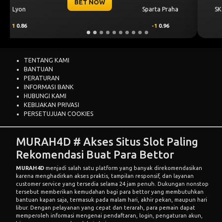
BET NOW
aha
SK Sturm Graz
Fenerbahce
-0.5
0.95
0.5
0.87
TENTANG KAMI
BANTUAN
PERATURAN
INFORMASI BANK
HUBUNGI KAMI
KEBIJAKAN PRIVASI
PERSETUJUAN COOKIES
MURAH4D # Akses Situs Slot Paling
Rekomendasi Buat Para Bettor
MURAH4D
menjadi salah satu platform yang banyak direkomendasikan
karena menghadirkan akses praktis, tampilan responsif, dan layanan
customer service yang tersedia selama 24 jam penuh. Dukungan nonstop
tersebut memberikan kemudahan bagi para bettor yang membutuhkan
bantuan kapan saja, termasuk pada malam hari, akhir pekan, maupun hari
libur. Dengan pelayanan yang cepat dan terarah, para pemain dapat
memperoleh informasi mengenai pendaftaran, login, pengaturan akun,