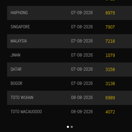
HAIPHONG
07-08-2026
8979
SINGAPORE
07-08-2026
7907
MALAYSIA
07-08-2026
7218
JINAN
07-08-2026
1079
QATAR
07-08-2026
3158
BOGOR
07-08-2026
3138
TOTO WUHAN
08-08-2026
6989
TOTO MACAU0000
08-08-2026
4072