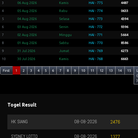
3
06 Aug 2026
Kamis
HAI - 775
4487
4
05 Aug 2026
Rabu
HAI - 774
0633
5
04 Aug 2026
Selasa
HAI - 773
4394
6
03 Aug 2026
Senin
HAI - 772
9396
7
02 Aug 2026
Minggu
HAI - 771
5664
8
01 Aug 2026
Sabtu
HAI - 770
8586
9
31 Jul 2026
Jumat
HAI - 769
6273
10
30 Jul 2026
Kamis
HAI - 768
6663
First
1
2
3
4
5
6
7
8
9
10
11
12
13
14
15
(
)
Togel Result
HK SIANG
08-08-2026
2476
SYDNEY LOTTO
08-08-2026
1377