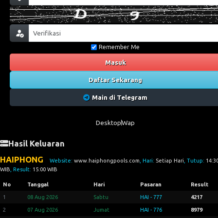
Remember Me
Masuk
Daftar Sekarang
Main di Telegram
Desktop
Wap
Hasil Keluaran
HAIPHONG
Website:
www.haiphongpools.com
, Hari:
Setiap Hari
, Tutup:
14:3
WIB
, Result:
15:00 WIB
No
Tanggal
Hari
Pasaran
Result
1
08 Aug 2026
Sabtu
HAI - 777
4217
2
07 Aug 2026
Jumat
HAI - 776
8979