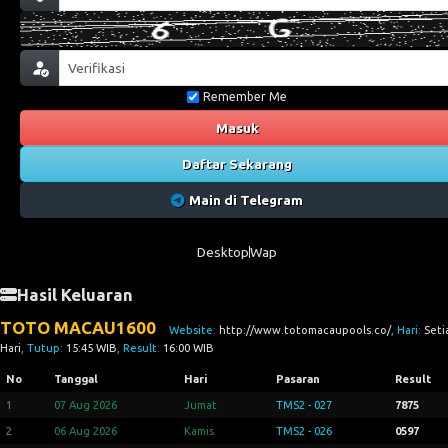
Remember Me
Masuk
Daftar Sekarang
Main di Telegram
Desktop
Wap
Hasil Keluaran
TOTO MACAU1600
Website:
http://www.totomacaupools.co/
, Hari:
Seti
Hari
, Tutup:
15:45 WIB
, Result:
16:00 WIB
No
Tanggal
Hari
Pasaran
Result
1
07 Aug 2026
Jumat
TMS2 - 027
7875
2
06 Aug 2026
Kamis
TMS2 - 026
0597