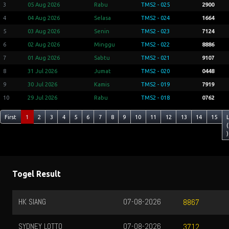
3
05 Aug 2026
Rabu
TMS2 - 025
2900
4
04 Aug 2026
Selasa
TMS2 - 024
1664
5
03 Aug 2026
Senin
TMS2 - 023
7124
6
02 Aug 2026
Minggu
TMS2 - 022
8886
7
01 Aug 2026
Sabtu
TMS2 - 021
9107
8
31 Jul 2026
Jumat
TMS2 - 020
0448
9
30 Jul 2026
Kamis
TMS2 - 019
7919
10
29 Jul 2026
Rabu
TMS2 - 018
0762
First
1
2
3
4
5
6
7
8
9
10
11
12
13
14
15
(
)
Togel Result
HK SIANG
07-08-2026
8867
SYDNEY LOTTO
07-08-2026
3712