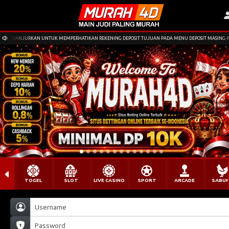
IANJURKAN UNTUK MEMPERHATIKAN REKENING DEPOSIT TUJUAN PADA MENU DEPOSIT MASING-MASING
TOGEL
SLOT
LIVE CASINO
SPORT
ARCADE
SABU